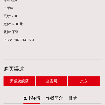
译者:程艽
出版年:
页数: 220
定价: 69.00元
装帧: 平装
ISBN: 9787571412531
购买渠道
天猫旗舰店
当当网
京东
图书详情
作者简介
目录