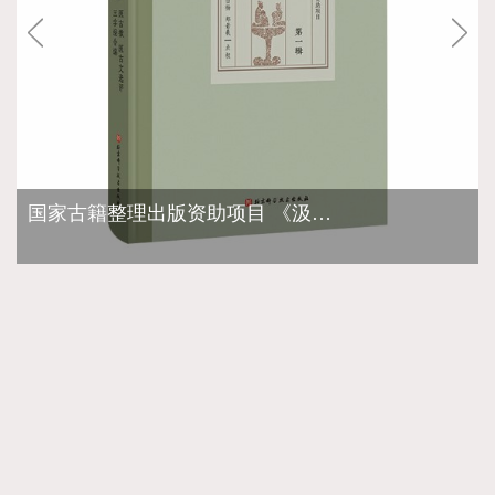
国家古籍整理出版资助项目 《汲古医学丛书・第一辑》正式出版